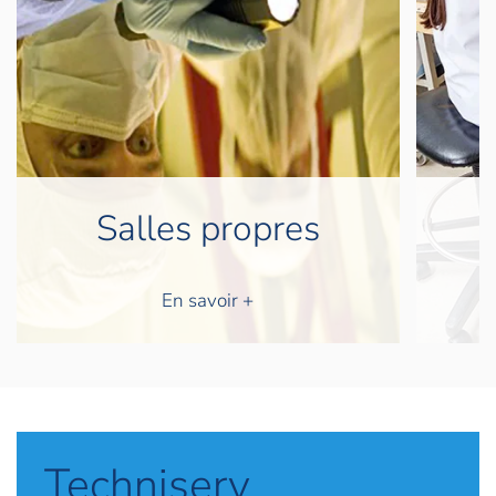
D
Flux laminaires
En savoir +
Techniserv